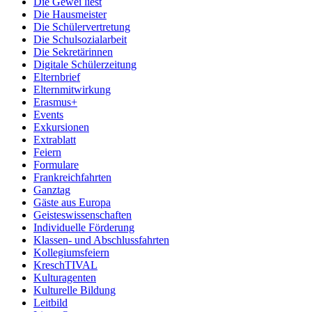
Die Gewei liest
Die Hausmeister
Die Schülervertretung
Die Schulsozialarbeit
Die Sekretärinnen
Digitale Schülerzeitung
Elternbrief
Elternmitwirkung
Erasmus+
Events
Exkursionen
Extrablatt
Feiern
Formulare
Frankreichfahrten
Ganztag
Gäste aus Europa
Geisteswissenschaften
Individuelle Förderung
Klassen- und Abschlussfahrten
Kollegiumsfeiern
KreschTIVAL
Kulturagenten
Kulturelle Bildung
Leitbild