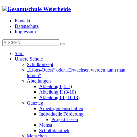
Kontakt
Datenschutz
Impressum
Start
Unsere Schule
Schulkonzept
„Lions-Quest“ oder „Erwachsen werden kann man
lernen“
Abteilungen
Abteilung I (5-7)
Abteilung II (8-10)
Abteilung III (11-13)
Ganztag
Arbeitsgemeinschaften
Individuelle Förderung
Projekt Lesen
Mensa
Schulbibliothek
Menschen