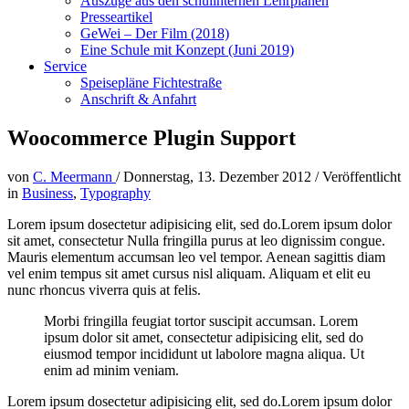
Auszüge aus den schulinternen Lehrplänen
Presseartikel
GeWei – Der Film (2018)
Eine Schule mit Konzept (Juni 2019)
Service
Speisepläne Fichtestraße
Anschrift & Anfahrt
Woocommerce Plugin Support
von
C. Meermann
/
Donnerstag, 13. Dezember 2012
/
Veröffentlicht
in
Business
,
Typography
Lorem ipsum dosectetur adipisicing elit, sed do.Lorem ipsum dolor
sit amet, consectetur Nulla fringilla purus at leo dignissim congue.
Mauris elementum accumsan leo vel tempor. Aenean sagittis diam
vel enim tempus sit amet cursus nisl aliquam. Aliquam et elit eu
nunc rhoncus viverra quis at felis.
Morbi fringilla feugiat tortor suscipit accumsan. Lorem
ipsum dolor sit amet, consectetur adipisicing elit, sed do
eiusmod tempor incididunt ut labolore magna aliqua. Ut
enim ad minim veniam.
Lorem ipsum dosectetur adipisicing elit, sed do.Lorem ipsum dolor