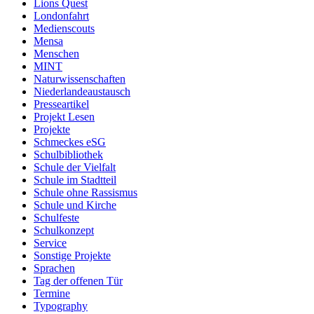
Lions Quest
Londonfahrt
Medienscouts
Mensa
Menschen
MINT
Naturwissenschaften
Niederlandeaustausch
Presseartikel
Projekt Lesen
Projekte
Schmeckes eSG
Schulbibliothek
Schule der Vielfalt
Schule im Stadtteil
Schule ohne Rassismus
Schule und Kirche
Schulfeste
Schulkonzept
Service
Sonstige Projekte
Sprachen
Tag der offenen Tür
Termine
Typography