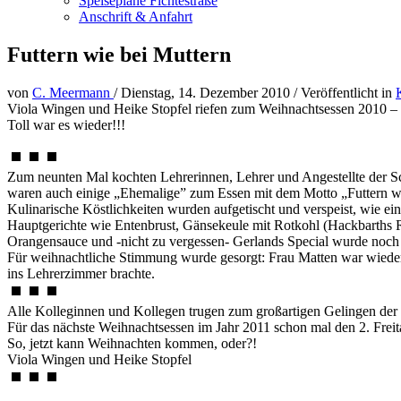
Speisepläne Fichtestraße
Anschrift & Anfahrt
Futtern wie bei Muttern
von
C. Meermann
/
Dienstag, 14. Dezember 2010
/
Veröffentlicht in
Viola Wingen und Heike Stopfel riefen zum Weihnachtsessen 2010 –
Toll war es wieder!!!
Zum neunten Mal kochten Lehrerinnen, Lehrer und Angestellte der 
waren auch einige „Ehemalige” zum Essen mit dem Motto „Futtern wie
Kulinarische Köstlichkeiten wurden aufgetischt und verspeist, wie e
Hauptgerichte wie Entenbrust, Gänsekeule mit Rotkohl (Hackbarths 
Orangensauce und -nicht zu vergessen- Gerlands Special wurde noc
Für weihnachtliche Stimmung wurde gesorgt: Frau Matten war wiede
ins Lehrerzimmer brachte.
Alle Kolleginnen und Kollegen trugen zum großartigen Gelingen der 
Für das nächste Weihnachtsessen im Jahr 2011 schon mal den 2. Freit
So, jetzt kann Weihnachten kommen, oder?!
Viola Wingen und Heike Stopfel