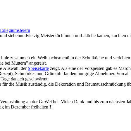
Kollegiumsfeiern
 und siebenundvierzig Meisterköchinnen und -köche kamen, kochten u
Schule zusammen ein Weihnachtsmenü in der Schulküche und verlebten
 bei Muttern” angereist.
ine Auswahl der
Speisekarte
zeigt. Als eine der Vorspeisen gab es Mar
Rezept), Schmörkes und Grünkohl fanden hungrige Abnehmer. Von all 
h Tage danach geschwärmt.
r für die Musik zuständig, die Dekoration und Raumausschmückung übe
Veranstaltung an der GeWei bei. Vielen Dank und bis zum nächsten Jah
ag im Dezember freihalten!!!