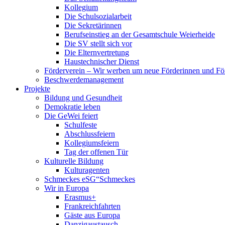
Kollegium
Die Schulsozialarbeit
Die Sekretärinnen
Berufseinstieg an der Gesamtschule Weierheide
Die SV stellt sich vor
Die Elternvertretung
Haustechnischer Dienst
Förderverein – Wir werben um neue Förderinnen und Fö
Beschwerdemanagement
Projekte
Bildung und Gesundheit
Demokratie leben
Die GeWei feiert
Schulfeste
Abschlussfeiern
Kollegiumsfeiern
Tag der offenen Tür
Kulturelle Bildung
Kulturagenten
Schmeckes eSG“
Schmeckes
Wir in Europa
Erasmus+
Frankreichfahrten
Gäste aus Europa
Danzigaustausch