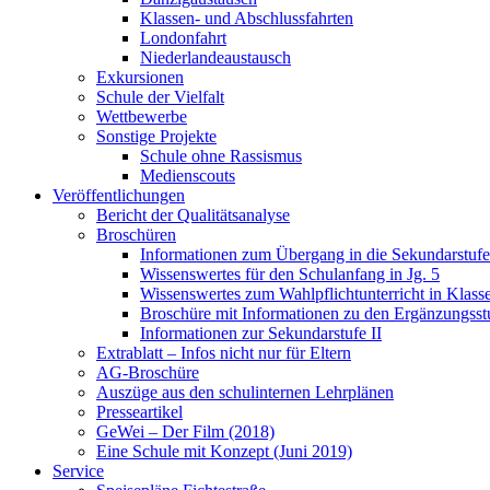
Klassen- und Abschlussfahrten
Londonfahrt
Niederlandeaustausch
Exkursionen
Schule der Vielfalt
Wettbewerbe
Sonstige Projekte
Schule ohne Rassismus
Medienscouts
Veröffentlichungen
Bericht der Qualitätsanalyse
Broschüren
Informationen zum Übergang in die Sekundarstufe 
Wissenswertes für den Schulanfang in Jg. 5
Wissenswertes zum Wahlpflichtunterricht in Klass
Broschüre mit Informationen zu den Ergänzungsst
Informationen zur Sekundarstufe II
Extrablatt – Infos nicht nur für Eltern
AG-Broschüre
Auszüge aus den schulinternen Lehrplänen
Presseartikel
GeWei – Der Film (2018)
Eine Schule mit Konzept (Juni 2019)
Service