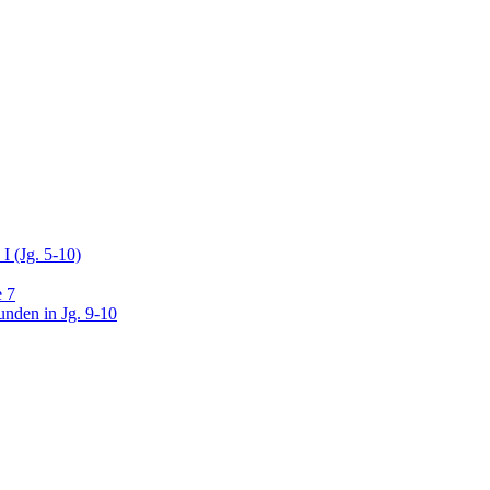
I (Jg. 5-10)
e 7
unden in Jg. 9-10