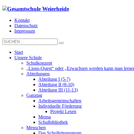
Kontakt
Datenschutz
Impressum
Start
Unsere Schule
Schulkonzept
„Lions-Quest“ oder „Erwachsen werden kann man lerne
Abteilungen
Abteilung I (5-7)
Abteilung II (8-10)
Abteilung III (11-13)
Ganztag
Arbeitsgemeinschaften
Individuelle Förderung
Projekt Lesen
Mensa
Schulbibliothek
Menschen
Das Schulleitungsteam