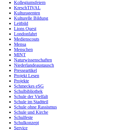
Kollegiumsfeiern
KreschTIVAL
Kulturagenten
Kulturelle Bildung
Leitbild
Lions Quest
Londonfahrt
Medienscouts
Mensa
Menschen
MINT
Naturwissenschaften
Niederlandeaustausch
Presseartikel
Projekt Lesen
Projekte
Schmeckes eSG
Schulbibliothek
Schule der Vielfalt
Schule im Stadtteil
Schule ohne Rassismus
Schule und Kirche
Schulfeste
Schulkonzept
Service