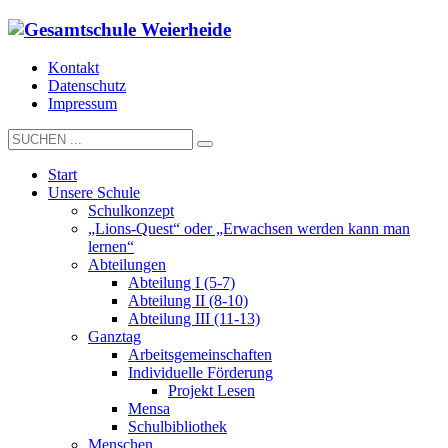
Kontakt
Datenschutz
Impressum
Start
Unsere Schule
Schulkonzept
„Lions-Quest“ oder „Erwachsen werden kann man
lernen“
Abteilungen
Abteilung I (5-7)
Abteilung II (8-10)
Abteilung III (11-13)
Ganztag
Arbeitsgemeinschaften
Individuelle Förderung
Projekt Lesen
Mensa
Schulbibliothek
Menschen