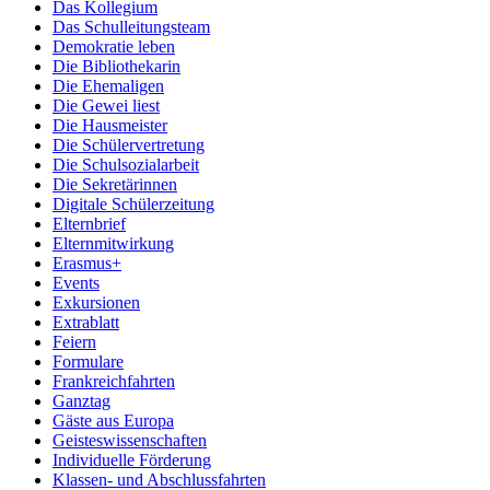
Das Kollegium
Das Schulleitungsteam
Demokratie leben
Die Bibliothekarin
Die Ehemaligen
Die Gewei liest
Die Hausmeister
Die Schülervertretung
Die Schulsozialarbeit
Die Sekretärinnen
Digitale Schülerzeitung
Elternbrief
Elternmitwirkung
Erasmus+
Events
Exkursionen
Extrablatt
Feiern
Formulare
Frankreichfahrten
Ganztag
Gäste aus Europa
Geisteswissenschaften
Individuelle Förderung
Klassen- und Abschlussfahrten