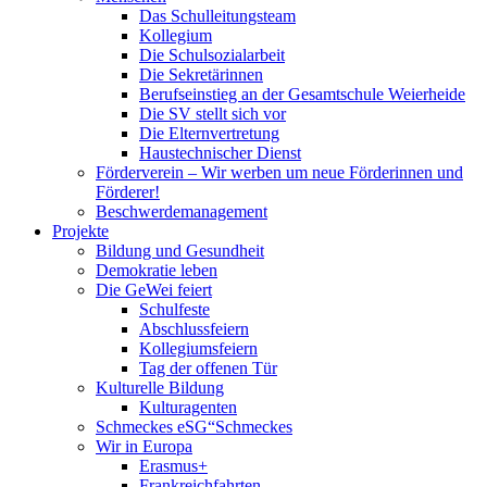
Das Schulleitungsteam
Kollegium
Die Schulsozialarbeit
Die Sekretärinnen
Berufseinstieg an der Gesamtschule Weierheide
Die SV stellt sich vor
Die Elternvertretung
Haustechnischer Dienst
Förderverein – Wir werben um neue Förderinnen und
Förderer!
Beschwerdemanagement
Projekte
Bildung und Gesundheit
Demokratie leben
Die GeWei feiert
Schulfeste
Abschlussfeiern
Kollegiumsfeiern
Tag der offenen Tür
Kulturelle Bildung
Kulturagenten
Schmeckes eSG“
Schmeckes
Wir in Europa
Erasmus+
Frankreichfahrten