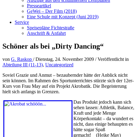
Auszüge aus den schulinternen Lehrplänen
Presseartikel
GeWei – Der Film (2018)
Eine Schule mit Konzept (Juni 2019)
Service
Speisepläne Fichtestraße
Anschrift & Anfahrt
Schöner als bei „Dirty Dancing“
von
G. Raskop
/
Dienstag, 24. November 2009
/
Veröffentlicht in
Abteilung III (11-13)
,
Uncategorized
Soviel Grazie und Anmut – bezaubernder hätte der Anblick nicht
sein können. Im Rahmen des Sportunterrichtes stürzte sich der 12er-
Kurs von Frau May auf ein Projekt Akrobatik. Die Begeisterung
hielt sich anfangs in Grenzen.
Das Produkt jedoch kann sich
sehen lassen: Athletik, Balance,
Kraft und jede Menge
Körperkontakt – da wundert es
nicht, dass einige behaupten es
hätte sogar Spaß
gemacht! (Heike May)