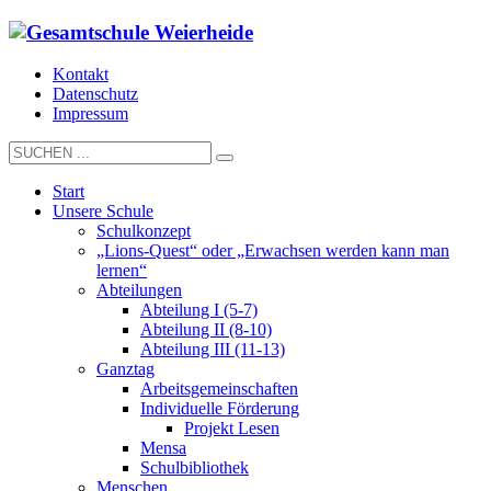
Kontakt
Datenschutz
Impressum
Start
Unsere Schule
Schulkonzept
„Lions-Quest“ oder „Erwachsen werden kann man
lernen“
Abteilungen
Abteilung I (5-7)
Abteilung II (8-10)
Abteilung III (11-13)
Ganztag
Arbeitsgemeinschaften
Individuelle Förderung
Projekt Lesen
Mensa
Schulbibliothek
Menschen