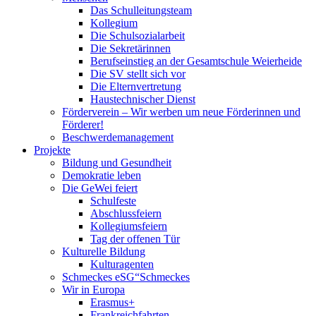
Das Schulleitungsteam
Kollegium
Die Schulsozialarbeit
Die Sekretärinnen
Berufseinstieg an der Gesamtschule Weierheide
Die SV stellt sich vor
Die Elternvertretung
Haustechnischer Dienst
Förderverein – Wir werben um neue Förderinnen und
Förderer!
Beschwerdemanagement
Projekte
Bildung und Gesundheit
Demokratie leben
Die GeWei feiert
Schulfeste
Abschlussfeiern
Kollegiumsfeiern
Tag der offenen Tür
Kulturelle Bildung
Kulturagenten
Schmeckes eSG“
Schmeckes
Wir in Europa
Erasmus+
Frankreichfahrten